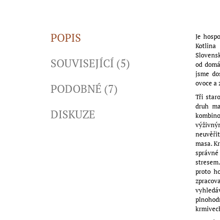
POPIS
Je hospo
Kotlina
Slovensk
SOUVISEJÍCÍ (5)
od domá
jsme do
ovoce a 
PODOBNÉ (7)
Tři sta
druh ma
DISKUZE
kombinov
výživn
neuvěřit
masa. Kr
správné
stresem.
proto h
zpracov
vyhledá
plnohodn
krmivech