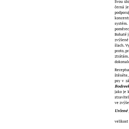
Svou úlo
černá j
podporu
koncentr
systém. 
poměrech
Bohaté j
zvýšené 
šlach. V
proto, p
ztrátám.
dokonalo
Receptu
štěněte,
psy v zá
Bodree
jako je 
stravite
ve zvýše
Určené 
velikost