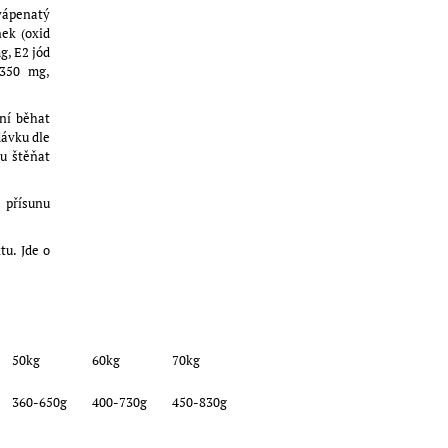
 vápenatý
nek (oxid
g, E2 jód
 350 mg,
ní běhat
dávku dle
tu štěňat
 přísunu
tu. Jde o
50kg
60kg
70kg
360-650g
400-730g
450-830g