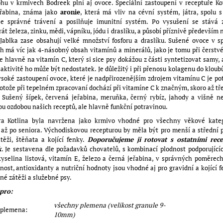
hu v krmivech Bodreek plní aj ovoce. Speciální zastoupení v receptuře K
eřabina, známa jako
aronie
, která má vliv na cévní systém, játra, spolu 
je správné trávení a posilňuje imunitní systém. Po vysušení se stává 
át železa, zinku, mědi, vápníku, jódu i draslíku, a působí příznivě především n
Jablka zase obsahují velké množství fosforu a draslíku. Sušené ovoce v 
 má víc jak 4-násobný obsah vitamínů a minerálů, jako je tomu při čerstv
e hlavně na vitamín C, který si sice psy dokážou z části syntetizovat samy, 
aktivitě ho může být nedostatek. Je důležitý i při přenosu kolagenu do kloubů
ysoké zastoupení ovoce, které je nadpřirozenějším zdrojem vitamínu C je po
rotože při tepelném zpracovaní dochází při vitamíne C k značným, skoro až t
 Sušený šípek, červená jeřabina, meruňka, černý rybíz, jahody a višně n
u ozdobou našich receptů, ale hlavně funkční potravinou.
ra Kotlina byla navržena jako krmivo vhodné pro všechny věkové kateg
 až po seniora. Východiskovou recepturou by měla být pro menší a střední
těži, štěňata a kojící fenky.
Doporučujeme
ji rotovat s ostatními rec
k
. Je sestavena dle požadavků chovatelů, s kombinací plodnost podporující
kyselina listová, vitamín E, železo a černá jeřabina, v správných poměrec
lnost, antioxidanty a nutriční hodnoty jsou vhodné aj pro gravidní a kojící f
né zátěži a služebné psy.
pro:
všechny plemena (velikost granule 9-
 plemena:
10mm)