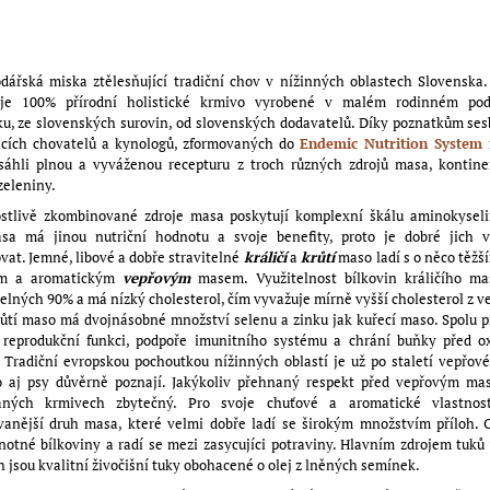
dářská miska ztělesňující tradiční chov v nížinných oblastech Slovenska
 je 100% přírodní holistické krmivo vyrobené v malém rodinném po
u, ze slovenských surovin, od slovenských dodavatelů. Díky poznatkům se
cích chovatelů a kynologů, zformovaných do
Endemic Nutrition System
r
sáhli plnou a vyváženou recepturu z troch různých zdrojů masa, kontine
zeleniny.
rostlivě zkombinované zdroje masa poskytují komplexní škálu aminokyseli
sa má jinou nutriční hodnotu a svoje benefity, proto je dobré jich 
at. Jemné, libové a dobře stravitelné
králičí
a
krůtí
maso ladí s o něco těžš
ým a aromatickým
vepřovým
masem. Využitelnost bílkovin králičího ma
elných 90% a má nízký cholesterol, čím vyvažuje mírně vyšší cholesterol z 
ůtí maso má dvojnásobné množství selenu a zinku jak kuřecí maso. Spolu p
 reprodukční funkci, podpoře imunitního systému a chrání buňky před o
 Tradiční evropskou pochoutkou nížinných oblastí je už po staletí vepřov
o aj psy důvěrně poznají. Jakýkoliv přehnaný respekt před vepřovým ma
aných krmivech zbytečný. Pro svoje chuťové a aromatické vlastnos
vanější druh masa, které velmi dobře ladí se širokým množstvím příloh. 
otné bílkoviny a radí se mezi zasycujíci potraviny. Hlavním zdrojem tuků
 jsou kvalitní živočišní tuky obohacené o olej z lněných semínek.