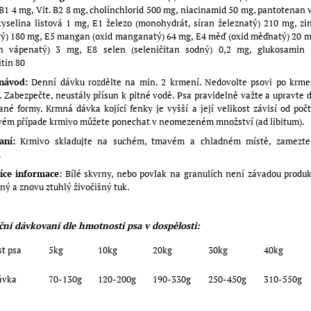
 B1 4 mg, Vit. B2 8 mg, cholínchlorid 500 mg, niacinamid 50 mg, pantotenan
yselina listová 1 mg, E1 železo (monohydrát, síran železnatý) 210 mg, zi
ý) 180 mg, E5 mangan (oxid manganatý) 64 mg, E4 měď (oxid měďnatý) 20 m
an vápenatý) 3 mg, E8 selen (seleničitan sodný) 0,2 mg, glukosamin
tin 80
návod:
Denní dávku rozdělte na min. 2 krmení. Nedovolte psovi po krme
. Zabezpečte, neustály přísun k pitné vodě. Psa pravidelně važte a upravte 
né formy. Krmná dávka kojící fenky je vyšší a její velikost závisí od poč
vém případe krmivo můžete ponechat v neomezeném množství (ad libitum).
aní:
Krmivo skladujte na suchém, tmavém a chladném místě, zamezte
.
íce informace
: Bílé skvrny, nebo povlak na granulích není závadou produk
ný a znovu ztuhlý živočišný tuk.
ční dávkovaní dle hmotnosti psa v dospělosti:
t psa
5kg
10kg
20kg
30kg
40kg
ávka
70-130g
120-200g
190-330g
250-450g
310-550g