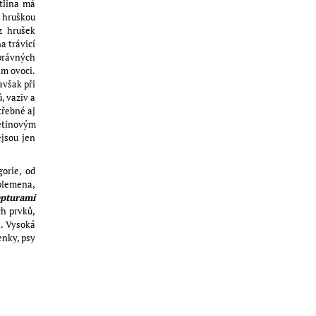
otlina má
s hruškou
z hrušek
a trávicí
správných
ém ovoci.
avšak při
, vaziv a
třebné aj
řetinovým
ejsou jen
orie, od
 plemena,
epturami
ch prvků,
h. Vysoká
enky, psy