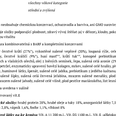
všechny věkové kategorie
střední a zvýšená
 neobsahuje chemickou konzervaci, ochucovadla a barviva, ani GMO surovin
je složky podporující plodnost, zdravý vývoj štěňat (aj v děloze), klouby, poko
ou vitalitu
tura kombinovatelná s BARF a kompletními konzervami
:
čerstvé krůtí (27%*), vykostěné sušené vepřové (20%), loupaná rýže, ce
y, čerstvé králičí (9%*), husí masť**, krůtí tuk**, konopné prebiotiku
ých a vlašských ořechů, olej z lněných semínek, řepa, sušená celá aronie (2%)
petržel, enzymaticky upravený hovězí kolagen, mrkev, sušené celé hrušky, p
, huminové látky, špenát, sušené celé jablka, prebiotikum z jedlého kaštan
sušené šípky, sušená celá červená jeřabina, mrazem sušené meruňky, plod
mrazem sušené jahody, sušené celé višně, plod pestřce mariánského, list lesn
a uvedena v sušině
rvovaný vit.E
cké složky:
hrubý protein 28%, hrubé oleje a tuky 18%, anorganické látky 7,
 2,8%, vápník 1,6%, fosfor 1,1%, vlhkost 8%
vé látky na kg krmiva:
Vit. A 11 200 m.j., Vit. D3 1100 m.j., Vit. E -alfatok