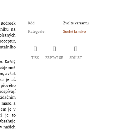
. Bodreek
Kód
Zvolte variantu
dniku na
Kategorie
:
Suché krmivo
sbíraných
eceptur,
ntálního
TISK
ZEPTAT SE
SDÍLET
n. Každý
vzájemně
ím, avšak
sa je až
vepřového
rospívají
xidačním
é maso, a
sem je v
ti je to
Obsahuje
 v našich