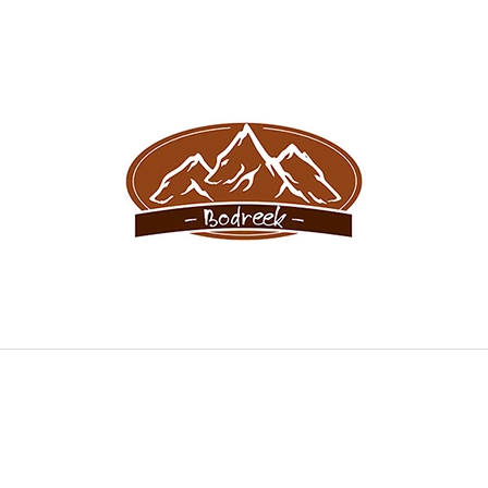
CO POTŘEBUJETE NAJÍT?
HLEDAT
DOPORUČUJEME
BODREEK PLANINA S RAKYTNÍKEM
SNIFF PRO MLA