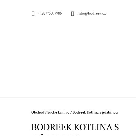
K
Přejít
na
O
ZPĚT
ZPĚT
+420775097986
info@bodreek.cz
obsah
DO
DO
Š
OBCHODU
OBCHODU
Í
K
Domů
Obchod
/
Suché krmivo
/
Bodreek Kotlina s jeřabinou
BODREEK KOTLINA S
HOVĚZÍ KOPÝTKO NEPLNĚNÉ