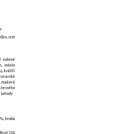
y.
žku, srst
lé sušené
m, máslo
, králičí
ivovarské
u, maková
 černého
í jahody
5%, hrubá
oferol 250