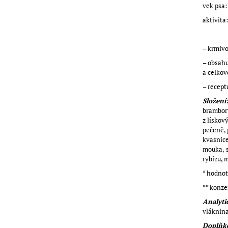
vek psa:
aktivita:
– krmivo
– obsahu
a celkov
– recep
Složení
brambor
z lískov
pečeně, 
kvasnice
mouka, 
rybízu, 
* hodnot
** konze
Analyti
vláknina
Doplňko