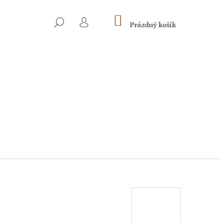
NÁKUPNÍ
HLEDAT
KOŠÍK
Prázdný košík
PŘIHLÁŠENÍ
Následující
DÉ PSY A PSY V