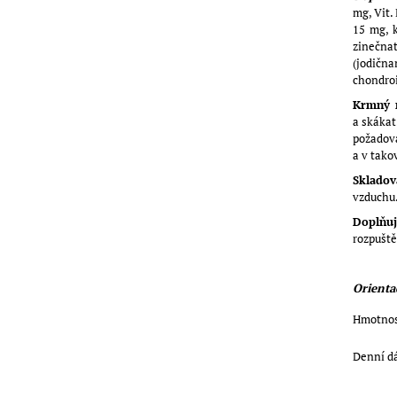
mg, Vit.
15 mg, k
zinečnat
(jodičn
chondroi
Krmný 
a skákat
požadova
a v tako
Skladov
vzduchu
Doplňuj
rozpuště
Orienta
Hmotnos
Denní d