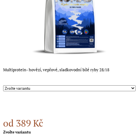
A
J
Í
T
?
Multiprotein- hovězí, vepřové, sladkovodní bílé ryby 28/18
HLEDAT
D
O
P
O
od
389 Kč
R
U
Měrná
Zvolte variantu
Č
cena:
U