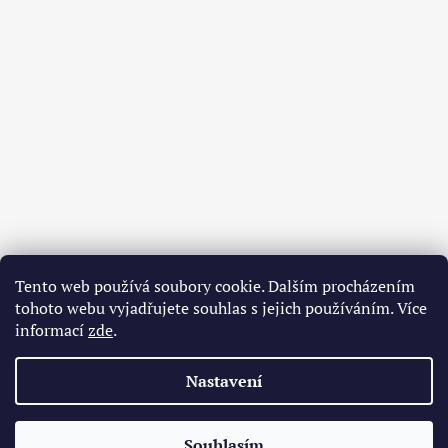
Tento web používá soubory cookie. Dalším procházením
tohoto webu vyjadřujete souhlas s jejich používáním. Více
informací
zde
.
Nastavení
O nás
Obchodní podmínky
Souhlasím
© 2026 Bodreek.cz. Všechna práva vyhrazena.
Vytvořil Shoptet