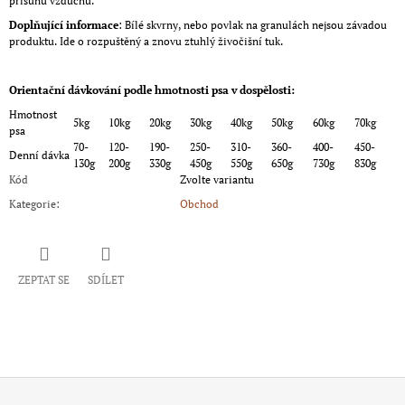
přísunu vzduchu.
Doplňující informace
: Bílé skvrny, nebo povlak na granulách nejsou závadou
produktu. Ide o rozpuštěný a znovu ztuhlý živočišní tuk.
Orientační dávkování podle hmotnosti psa v dospělosti:
Hmotnost
5kg
10kg
20kg
30kg
40kg
50kg
60kg
70kg
psa
70-
120-
190-
250-
310-
360-
400-
450-
Denní dávka
130g
200g
330g
450g
550g
650g
730g
830g
Kód
Zvolte variantu
Kategorie
:
Obchod
ZEPTAT SE
SDÍLET