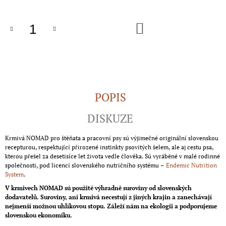
J
E
DO
M
KOŠÍKU
E
BODREEK
BAŽANT
100G
100%
MASOVÉ
POPIS
PROUŽKY
155
DISKUZE
Kč
Krmivá NOMAD pro štěňata a pracovní psy sú výjimečné originální slovenskou
recepturou, respektující přirozené instinkty psovitých šelem, ale aj cestu psa,
kterou přešel za desetisíce let života vedle člověka. Sú vyráběné v malé rodinné
společnosti, pod licencí slovenského nutričního systému –
Endemic Nutrition
System
.
V krmivech NOMAD sú použité výhradně suroviny od slovenských
dodavatelů. Suroviny, ani krmivá necestují z jiných krajin a zanechávají
nejmenší možnou uhlíkovou stopu. Záleží nám na ekologii a podporujeme
slovenskou ekonomiku.