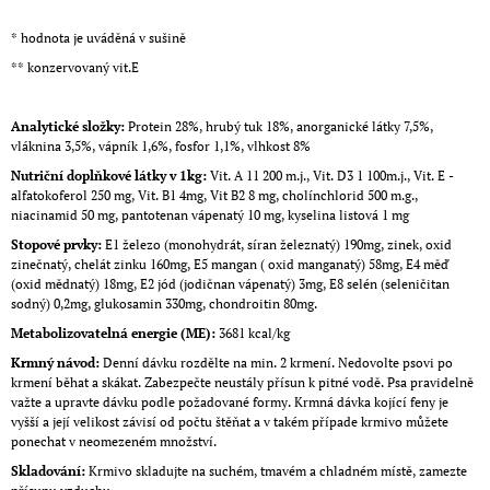
* hodnota je uváděná v sušině
** konzervovaný vit.E
Analytické složky:
Protein 28%, hrubý tuk 18%, anorganické látky 7,5%,
vláknina 3,5%, vápník 1,6%, fosfor 1,1%, vlhkost 8%
Nutriční doplňkové látky v 1kg:
Vit. A 11 200 m.j., Vit. D3 1 100m.j., Vit. E -
alfatokoferol 250 mg, Vit. B1 4mg, Vit B2 8 mg, cholínchlorid 500 m.g.,
niacinamid 50 mg, pantotenan vápenatý 10 mg, kyselina listová 1 mg
Stopové prvky:
E1 železo (monohydrát, síran železnatý) 190mg, zinek, oxid
zinečnatý, chelát zinku 160mg, E5 mangan ( oxid manganatý) 58mg, E4 měď
(oxid mědnatý) 18mg, E2 jód (jodičnan vápenatý) 3mg, E8 selén (seleničitan
sodný) 0,2mg, glukosamin 330mg, chondroitin 80mg.
Metabolizovatelná energie (ME):
3681 kcal/kg
Krmný návod:
Denní dávku rozdělte na min. 2 krmení. Nedovolte psovi po
krmení běhat a skákat. Zabezpečte neustály přísun k pitné vodě. Psa pravidelně
važte a upravte dávku podle požadované formy. Krmná dávka kojící feny je
vyšší a její velikost závisí od počtu štěňat a v takém případe krmivo můžete
ponechat v neomezeném množství.
Skladování:
Krmivo skladujte na suchém, tmavém a chladném místě, zamezte