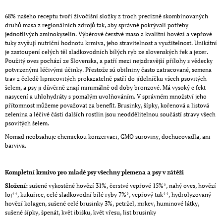
68% našeho receptu tvoří živočišní složky z troch precizně skombinovaných
druhů masa z regionálních zdrojů tak, aby správně pokrývali potřeby
jednotlivých aminokyselin. Výběrové čerstvé maso a kvalitní hovězí a vepřové
tuky zvyšují nutriční hodnotu krmiva, jeho stravitelnost a využitelnost. Unikátní
je zastoupení celých těl sladkovodních bílých ryb ze slovenských řek a jezer.
Použitý oves pochází ze Slovenska, a patří mezi nejzdravější přílohy s vědecky
potvrzenými léčivými účinky. Přestože sú obilniny často zatracované, semena
trav z čeledě lipnicovitých prokazatelně patří do jídelníčku všech psovitých
šelem, a psy ji důvěrně znají minimálně od doby bronzové. Má vysoký e fekt
nasycení a uhlohydráty s pomalým uvolňováním. V správném množství jeho
přítomnost můžeme považovat za benefit. Brusinky, šípky, kořenová a listová
zelenina a léčivé části dalších rostlin jsou neoddělitelnou součástí stravy všech
psovitých šelem.
Nomad neobsahuje chemickou konzervaci, GMO suroviny, dochucovadla, ani
barviva.
Kompletní krmivo pro mladé psy všechny plemena a psy v zátěži
Složení:
sušené vykostěné hovězí 31%, čerstvé vepřové 15%*, nahý oves, hovězí
loj**, kukuřice, celé sladkovodní bílé ryby 7%*, vepřový tuk**, hydrolyzovaný
hovězí kolagen, sušené celé brusinky 3%, petržel, mrkev, huminové látky,
sušené šípky, špenát, květ ibišku, květ vřesu, list brusinky