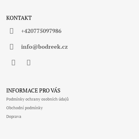
Z
Á
KONTAKT
P
A
+420775097986
T
Í
info@bodreek.cz
Facebook
Instagram
INFORMACE PRO VÁS
Podmínky ochrany osobních údajů
Obchodní podmínky
Doprava