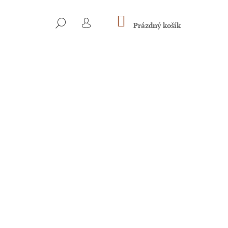
NÁKUPNÍ
HLEDAT
KOŠÍK
Prázdný košík
PŘIHLÁŠENÍ
Následující
NA S JEŘABINOU