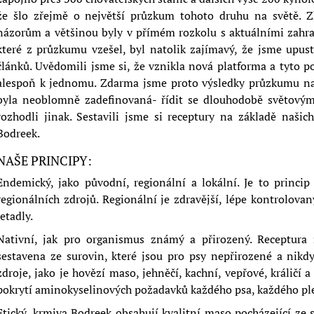
že šlo zřejmě o největší průzkum tohoto druhu na světě. Z
názorům a většinou byly v přímém rozkolu s aktuálními zahra
které z průzkumu vzešel, byl natolik zajímavý, že jsme upus
článků. Uvědomili jsme si, že vznikla nová platforma a tyto 
alespoň k jednomu. Zdarma jsme proto výsledky průzkumu nab
byla neoblomně zadefinovaná- řídit se dlouhodobě světovými
rozhodli jinak. Sestavili jsme si receptury na základě našic
Bodreek.
NAŠE PRINCIPY:
Endemický, jako původní, regionální a lokální. Je to princi
regionálních zdrojů. Regionální je zdravější, lépe kontrolovan
letadly.
Nativní, jak pro organismus známý a přirozený. Receptura 
sestavena ze surovin, které jsou pro psy nepřirozené a nikd
zdroje, jako je hovězí maso, jehněčí, kachní, vepřové, králič
pokrytí aminokyselinových požadavků každého psa, každého p
Etický, krmiva Bodreek obsahují kvalitní maso pocházející ze 