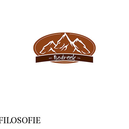
CO POTŘEBUJETE NAJÍT?
HLEDAT
DOPORUČUJEME
FILOSOFIE
BODREEK KRÁLÍK NA JABLKÁCH 400G
BODREEK KOTLI