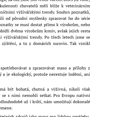
kušenosti chovatelů měli blíže k veterinárním
ničními výživářskými trendy. Souhrn poznatků,
tili od původní myšlenky zpracovat ho do série
poznatky se musí dostat přímo k výrobcům, nebo
ídli dvěma výrobcům krmiv, avšak jejich cesta
 výživářskými trendy. Po třech letech jsme se
h zjištění, a to z domácích surovin. Tak vznikl
p spotřebovávat a zpracovávat maso a přílohy z
ý a je ekologický, protože necestuje loděmi, ani
má být bohatá, chutná a výživná, nikoli však
y se s nimi nemohli setkat. Pro Evropu nativní
í a dlouhodobě už i krůtí, nám umožňují dokonalé
lemene.
stejných zdrojů jako maso pro lidskou spotřebu,