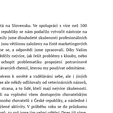
utá na Slovensku. Ve spolupráci s více než 500
republiky se nám podařilo vytvořit nástroje na
nily jsme dlouholeté zkušenosti profesionálních
é jsou většinou založeny na čistě marketingových
sme se, a odpovědi jsme zpracovali. Díky Vašim
dčily nejvíce, jak řešit problémy s klouby, nebo
uchopit problematiku propojení potravinové
přidávaných chemií, kterou my používat odmítáme.
měrem k osvětě a vzdělávání sebe, ale i jiných
se ale někdy odlišovaly od veterinárních názorů,
trana, a to lidé, kteří mají nejvíce zkušeností.
slali na vyplnění všem dostupným chovatelským
mnoho chovatelů z České republiky, a následně i
ýšené aktivity. V průběhu roku se do průzkumu
ogů, za což jsme jim velmi vděční. Dnes již víme,