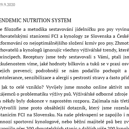
89 Kč
429 Kč
29.9.2020
ENDEMIC NUTRITION SYSTEM
Je filozofie a metodika sestavování jídelníčku pro psy vyvin
chovatelskými stanicemi FCI a kynology ze Slovenska a České 
zformování co nejoptimálnějšího složení krmiv pro psy. Zhmot
chovatelů a kynologů ignorujíc všechny výživářské trendy, kter
principech. Receptury jsme tedy sestavovali s Vámi, ptali j
zkušenostem víme, jaké hodnoty bílkovin a tuků se v praxi osvě
jejich prevenci; podrobněji se nám podařilo pochopit a 
intolerance, senzibilizace a alergií s pestrostí stravy a často 
Jak to celé vzniklo? Vyvíjely jsme mnoho online aktivit s
zájemců o problematiku výživy psů. Výživářské odborné zdroje 
a někdy byly dokonce v naprostém rozporu. Zajímala nás třetí s
Vytvořili jsme proto obsáhlejší dotazník, který jsme roze
stanicím FCI na Slovensku. Na naše překvapení se zapojilo i 
mnozí sportovní kynologové, nebo běžní majitelé psů bez zv
zapojilo přes 300 chovatelských stanic a dalších výše 200 kynol