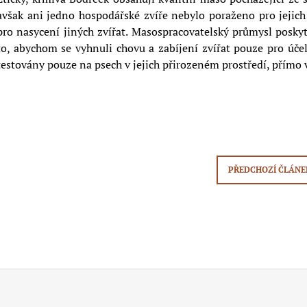
avšak ani jedno hospodářské zvíře nebylo poraženo pro jejich
pro nasycení jiných zvířat. Masospracovatelský průmysl posky
to, abychom se vyhnuli chovu a zabíjení zvířat pouze pro úče
testovány pouze na psech v jejich přirozeném prostředí, přímo v
PŘEDCHOZÍ ČLÁNE