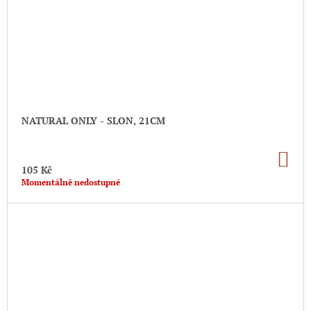
NATURAL ONLY - SLON, 21CM
DO
KO
105 Kč
Momentálně nedostupné