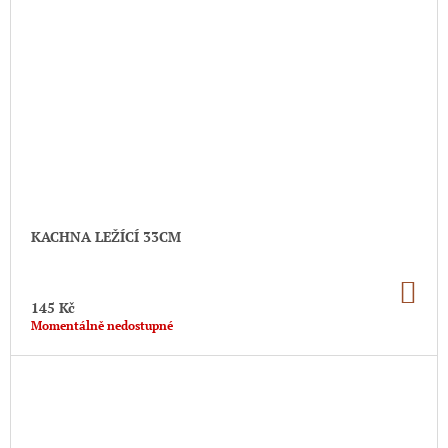
KACHNA LEŽÍCÍ 33CM
DO
KO
145 Kč
Momentálně nedostupné