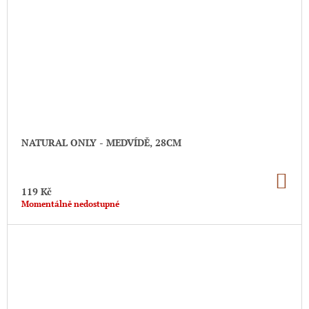
NATURAL ONLY - MEDVÍDĚ, 28CM
DO
KO
119 Kč
Momentálně nedostupné