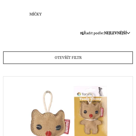
A
J
MÍČKY
Í
Ř
T
Řadit podle:
NEJLEVNĚJŠÍ
A
?
Z
E
OTEVŘÍT FILTR
N
Í
HLEDAT
P
V
R
Ý
O
P
D
D
O
I
P
U
S
O
K
P
R
U
T
R
Č
Ů
O
U