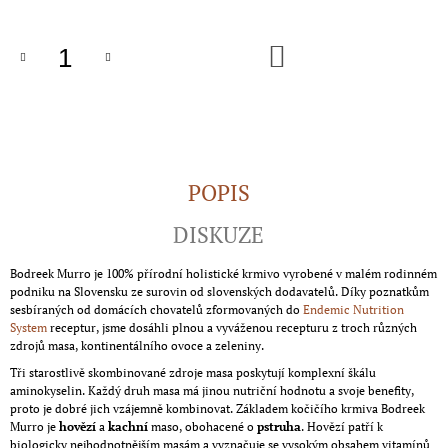
J
E
DO
M
KOŠÍKU
E
SNIFF
PRO
MLADÉ
PSY
A
POPIS
PSY
V
DISKUZE
ZÁTĚŽI
459
Bodreek Murro je 100% přírodní holistické krmivo vyrobené v malém rodinném
Kč
podniku na Slovensku ze surovin od slovenských dodavatelů. Díky poznatkům
sesbíraných od domácích chovatelů zformovaných do
Endemic Nutrition
System
receptur, jsme dosáhli plnou a vyváženou recepturu z troch různých
zdrojů masa, kontinentálního ovoce a zeleniny.
Tři starostlivě skombinované zdroje masa poskytují komplexní škálu
aminokyselin. Každý druh masa má jinou nutriční hodnotu a svoje benefity,
proto je dobré jich vzájemně kombinovat. Základem kočičího krmiva Bodreek
Murro je
hovězí
a
kachní
maso, obohacené o
pstruha
. Hovězí patří k
biologicky nejhodnotnějším masám a vyznačuje se vysokým obsahem vitamínů