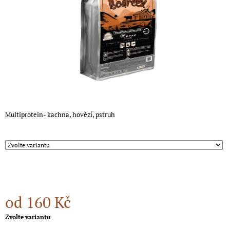
A
J
Í
T
?
Multiprotein- kachna, hovězí, pstruh
HLEDAT
D
O
P
O
od
160 Kč
R
U
Měrná
Zvolte variantu
Č
cena:
U