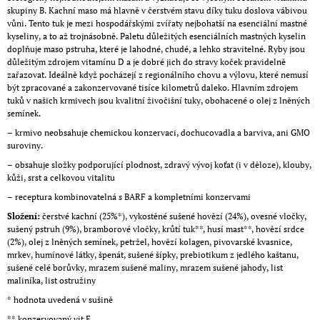
skupiny B. Kachní maso má hlavně v čerstvém stavu díky tuku doslova vábivou
vůni. Tento tuk je mezi hospodářskými zvířaty nejbohatší na esenciální mastné
kyseliny, a to až trojnásobně. Paletu důležitých esenciálních mastných kyselin
doplňuje maso pstruha, které je lahodné, chudé, a lehko stravitelné. Ryby jsou
důležitým zdrojem vitamínu D a je dobré jich do stravy koček pravidelně
zařazovat. Ideálně když pocházejí z regionálního chovu a výlovu, které nemusí
být zpracované a zakonzervované tisíce kilometrů daleko. Hlavním zdrojem
tuků v našich krmivech jsou kvalitní živočišní tuky, obohacené o olej z lněných
semínek.
– krmivo neobsahuje chemickou konzervaci, dochucovadla a barviva, ani GMO
suroviny.
– obsahuje složky podporující plodnost, zdravý vývoj koťat (i v děloze), klouby,
kůži, srst a celkovou vitalitu
– receptura kombinovatelná s BARF a kompletními konzervami
Složení:
čerstvé kachní (25%*), vykostěné sušené hovězí (24%), ovesné vločky,
sušený pstruh (9%), bramborové vločky, krůtí tuk**, husí mast**, hovězí srdce
(2%), olej z lněných semínek, petržel, hovězí kolagen, pivovarské kvasnice,
mrkev, humínové látky, špenát, sušené šípky, prebiotikum z jedlého kaštanu,
sušené celé borůvky, mrazem sušené maliny, mrazem sušené jahody, list
maliníka, list ostružiny
* hodnota uvedená v sušině
** konzervovaný vit.E