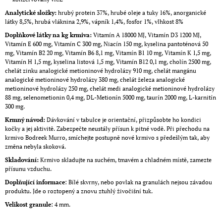
Analytické složky:
hrubý protein 37%, hrubé oleje a tuky 16%, anorganické
látky 8,5%, hrubá vláknina 2,9%, vápník 1,4%, fosfor 1%, vlhkost 8%
Doplňkové látky na kg krmiva:
Vitamín A 18000 MJ, Vitamín D3 1200 MJ,
Vitamín E 600 mg, Vitamín C 300 mg, Niacín 150 mg, kyselina pantoténová 50
mg, Vitamín B2 20 mg, Vitamín B6 8,1 mg, Vitamín B1 10 mg, Vitamín K 1,5 mg,
Vitamín H 1,5 mg, kyselina listová 1,5 mg, Vitamín B12 0,1 mg, cholín 2500 mg,
chelát zinku analogické metioninové hydrolázy 910 mg, chelát mangánu
analogické metioninové hydrolázy 380 mg, chelát železa analogické
metioninové hydrolázy 250 mg, chelát medi analogické metioninové hydrolázy
88 mg, selenometionin 0,4 mg, DL-Metionín 5000 mg, taurín 2000 mg, L-karnitín
300 mg.
Krmný návod:
Dávkování v tabulce je orientační, přizpůsobte ho kondici
kočky a jej aktivitě. Zabezpečte neustály přísun k pitné vodě. Při přechodu na
krmivo Bodreek Murro, smíchejte postupně nové krmivo s předešlým tak, aby
změna nebyla skoková.
Skladování:
Krmivo skladujte na suchém, tmavém a chladném místě, zamezte
přísunu vzduchu.
Doplňující informace
: Bílé skvrny, nebo povlak na granulách nejsou závadou
produktu. Jde o roztopený a znovu ztuhlý živočišní tuk.
Velikost granule
: 4 mm.