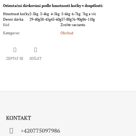
Orientační dávkování podle hmotnosti kočky v dospělosti:
Hmotnost kočky
2-3kg
3-4kg
4-5kg
5-6kg
6-7kg
7kg a víc
Denní dávka
29-40g
38-45g
43-60g
57-80g
76-90g
86-110g
Kód
Zvolte variantu
Kategorie
:
Obchod
ZEPTAT SE
SDÍLET
Z
Á
KONTAKT
P
A
+420775097986