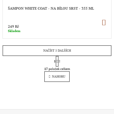
ŠAMPON WHITE COAT - NA BÍLOU SRST - 355 ML
DO
KO
249 Kč
Skladem
NAČÍST 5 DALŠÍCH
S
T
1
2
O
R
Á
17
položek celkem
V
N
L
K
NAHORU
Á
O
D
V
Á
A
N
C
Í
Í
P
R
V