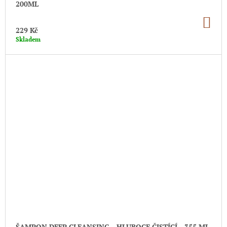
200ML
DO
KO
229 Kč
Skladem
ŠAMPON DEEP CLEANSING - HLUBOCE ČISTÍCÍ - 355 ML