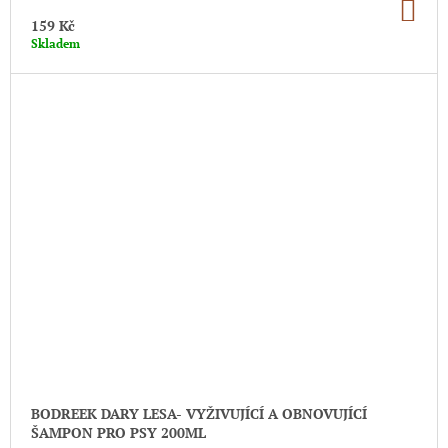
DO
KO
159 Kč
Skladem
BODREEK DARY LESA- VYŽIVUJÍCÍ A OBNOVUJÍCÍ
ŠAMPON PRO PSY 200ML