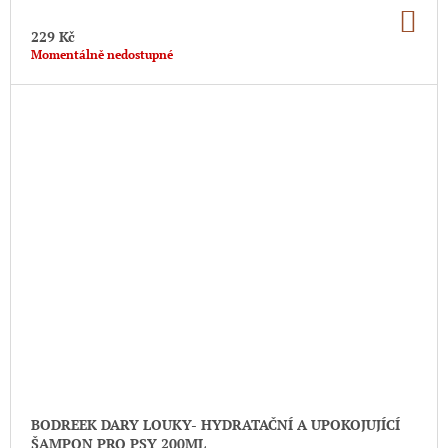
DO
KO
229 Kč
Momentálně nedostupné
BODREEK DARY LOUKY- HYDRATAČNÍ A UPOKOJUJÍCÍ
ŠAMPON PRO PSY 200ML