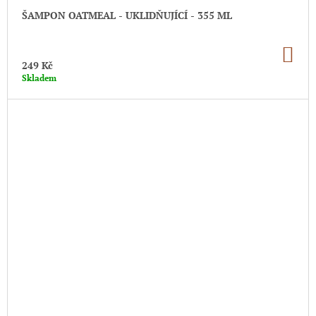
ŠAMPON OATMEAL - UKLIDŇUJÍCÍ - 355 ML
DO
KO
249 Kč
Skladem