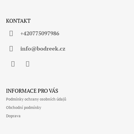
K
Z
Y
Á
V
KONTAKT
Ý
P
P
A
+420775097986
I
S
T
U
Í
info@bodreek.cz
Facebook
Instagram
INFORMACE PRO VÁS
Podmínky ochrany osobních údajů
Obchodní podmínky
Doprava