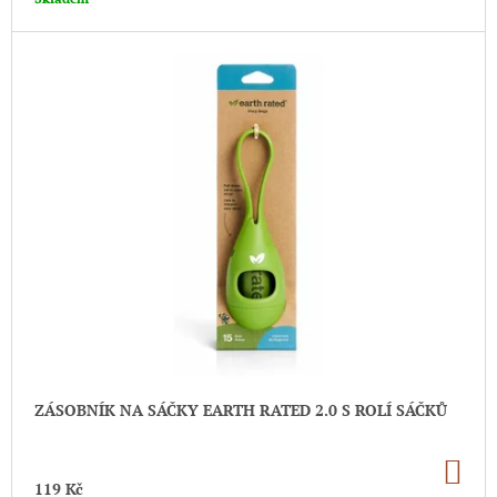
J
E
M
E
NOMAD
RYBA
100G
100%
MASOVÉ
PROUŽKY
155
Kč
ZÁSOBNÍK NA SÁČKY EARTH RATED 2.0 S ROLÍ SÁČKŮ
DO
KO
119 Kč