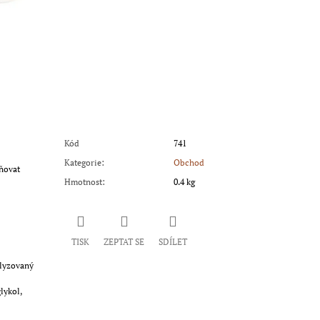
Kód
741
Kategorie
:
Obchod
ňovat
Hmotnost
:
0.4 kg
TISK
ZEPTAT SE
SDÍLET
olyzovaný
lykol,