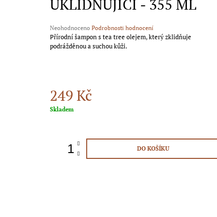
UKLIDŇUJÍCÍ - 355 ML
439 Kč
Průměrné
Neohodnoceno
Podrobnosti hodnocení
hodnocení
Přírodní šampon s tea tree olejem, který zklidňuje
produktu
podrážděnou a suchou kůži.
je
0,0
z
5
hvězdiček.
249 Kč
Měrná
Skladem
cena:
DO KOŠÍKU