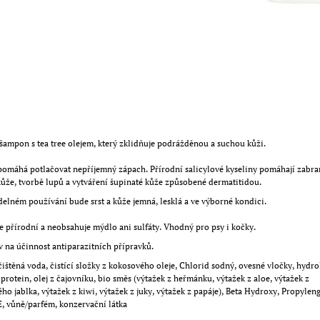
šampon s tea tree olejem, který zklidňuje podrážděnou a suchou kůži.
omáhá potlačovat nepříjemný zápach. Přírodní salicylové kyseliny pomáhají zabra
ůže, tvorbě lupů a vytváření šupinaté kůže způsobené dermatitidou.
delném používání bude srst a kůže jemná, lesklá a ve výborné kondici.
 přírodní a neobsahuje mýdlo ani sulfáty. Vhodný pro psy i kočky.
 na účinnost antiparazitních přípravků.
čištěná voda, čistící složky z kokosového oleje, Chlorid sodný, ovesné vločky, hydr
protein, olej z čajovníku, bio směs (výtažek z heřmánku, výtažek z aloe, výtažek z
ho jablka, výtažek z kiwi, výtažek z juky, výtažek z papáje), Beta Hydroxy, Propyleng
, vůně/parfém, konzervační látka