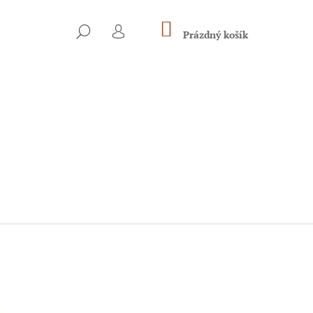
NÁKUPNÍ
HLEDAT
KOŠÍK
Prázdný košík
PŘIHLÁŠENÍ
Následující
DÉ PSY A PSY V