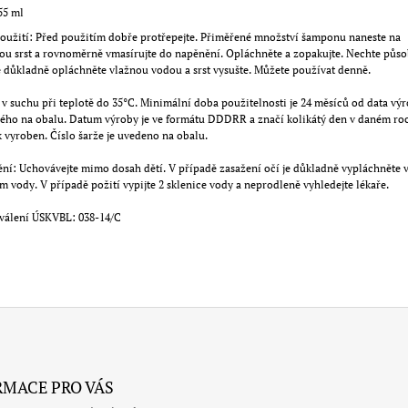
55 ml
oužití: Před použitím dobře protřepejte. Přiměřené množství šamponu naneste na
u srst a rovnoměrně vmasírujte do napěnění. Opláchněte a zopakujte. Nechte působ
 důkladně opláchněte vlažnou vodou a srst vysušte. Můžete používat denně.
 v suchu při teplotě do 35°C. Minimální doba použitelnosti je 24 měsíců od data vý
ého na obalu. Datum výroby je ve formátu DDDRR a značí kolikátý den v daném roc
 vyroben. Číslo šarže je uvedeno na obalu.
ní: Uchovávejte mimo dosah dětí. V případě zasažení očí je důkladně vypláchněte 
 vody. V případě požití vypijte 2 sklenice vody a neprodleně vyhledejte lékaře.
hválení ÚSKVBL: 038-14/C
RMACE PRO VÁS