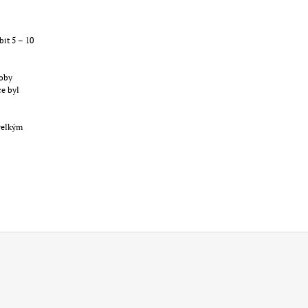
it 5 – 10
roby
e byl
velkým