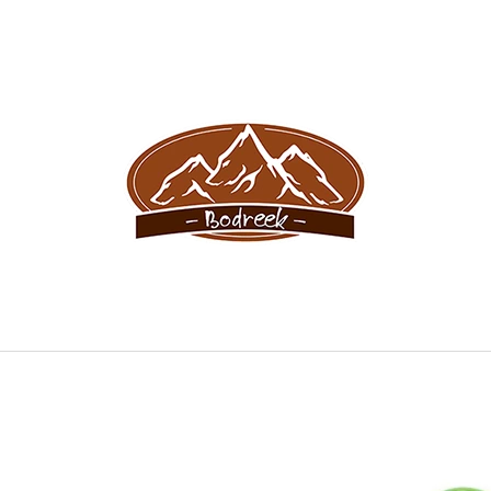
CO POTŘEBUJETE NAJÍT?
HLEDAT
DOPORUČUJEME
BODREEK DOLINA S MERUŇKOU
SNIFF PRO MLA