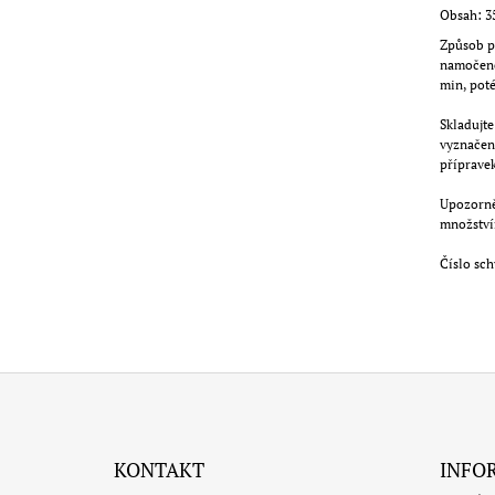
Obsah: 3
Způsob p
namočeno
min, poté
Skladujte
vyznačen
přípravek
Upozorně
množstvím
Číslo sc
Z
Á
KONTAKT
INFO
P