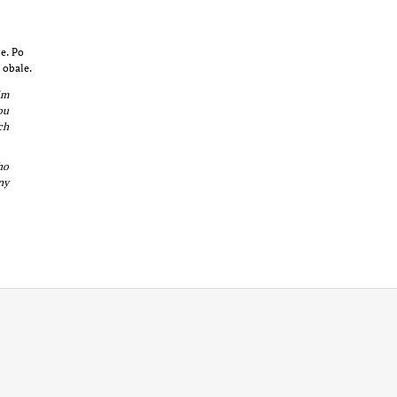
e. Po
 obale.
im
ou
ch
ho
ny