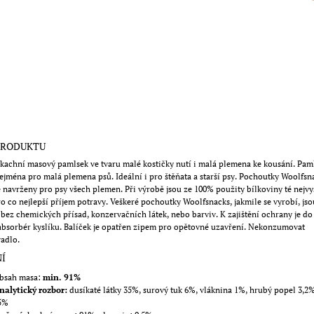
PRODUKTU
achní masový pamlsek ve tvaru malé kostičky nutí i malá plemena ke kousání. Paml
jména pro malá plemena psů. Ideální i pro štěňata a starší psy. Pochoutky Woolfsn
 navrženy pro psy všech plemen. Při výrobě jsou ze 100% použity bílkoviny té nejvy
ro co nejlepší příjem potravy. Veškeré pochoutky Woolfsnacks, jakmile se vyrobí, jso
bez chemických přísad, konzervačních látek, nebo barviv. K zajištění ochrany je do
absorbér kyslíku. Balíček je opatřen zipem pro opětovné uzavření. Nekonzumovat
adlo.
Í
bsah masa:
min. 91%
nalytický rozbor:
dusíkaté látky 35%, surový tuk 6%, vláknina 1%, hrubý popel 3,2%
5%