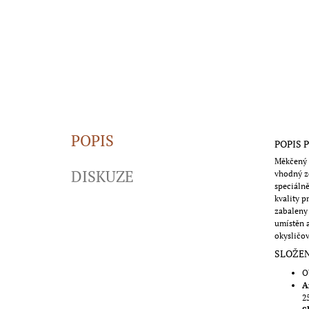
POPIS
POPIS 
Měkčený k
DISKUZE
vhodný ze
speciálně
kvality p
zabaleny 
umístěn 
okysličov
SLOŽEN
O
A
2