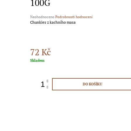
100G
439 Kč
Průměrné
Neohodnoceno
Podrobnosti hodnocení
hodnocení
Chunkies z kachního masa
produktu
je
0,0
z
5
72 Kč
hvězdiček.
Měrná
Skladem
cena:
DO KOŠÍKU