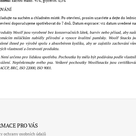
ložení:
kachní maso: 91%, glycerin: 0,5%
OVÁNÍ
kladujte na suchém a chladném místě. Po otevření, prosím uzavřete a dejte do lednic
tevření doporučujeme spotřebovat do 7 dnů. Datum expirace: viz datum uvedené na
rodukty Woolf jsou vyrobené bez konzervačních látek, barviv nebo přísad, aby naš
omácím miláčkům nabídly přírodní a vysoce kvalitní pamlsky. Woolf Snacks js
alené ihned po výrobě spolu s absorbérem kyslíku, aby se zajistilo zachování vše
vých vlastností a čerstvosti produktu.
ení určeno pro lidskou spotřebu. Pochoutka by měla být podávána podle vlastní
vážení. Nepřekrmujte svého psa. Veškeré pochoutky Woolfsnacks jsou certifiková
ACCP, BRC, ISO 22000, ISO 9001.
RMACE PRO VÁS
y ochrany osobních údajů