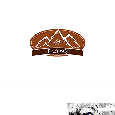
CO POTŘEBUJETE NAJÍT?
HLEDAT
DOPORUČUJEME
BODREEK DOLINA S MERUŇKOU
SNIFF PRO MLA