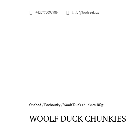
K
Přejít
na
O
ZPĚT
ZPĚT
+420775097986
info@bodreek.cz
obsah
DO
DO
Š
OBCHODU
OBCHODU
Í
K
Domů
Obchod
/
Pochoutky
/
Woolf Duck chunkies 100g
WOOLF DUCK CHUNKIES
SNIFF PRO DOSPĚLÉ