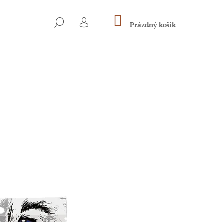
NÁKUPNÍ
HLEDAT
KOŠÍK
Prázdný košík
PŘIHLÁŠENÍ
Následující
DÉ PSY A PSY V