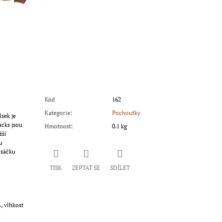
Kód
162
Kategorie
:
Pochoutky
sek je
acks jsou
Hmotnost
:
0.1 kg
šší
u
 sáčku
TISK
ZEPTAT SE
SDÍLET
, vlhkost