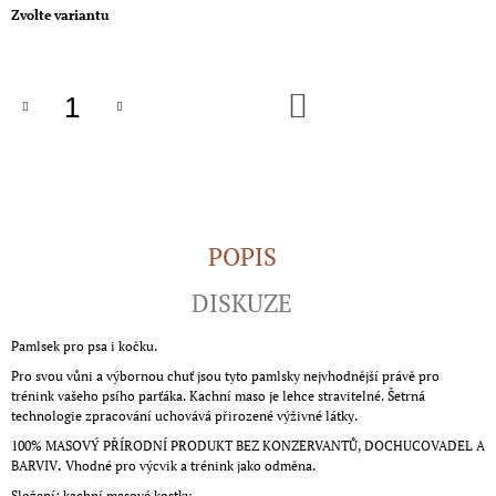
Měrná
J
Zvolte variantu
cena:
E
M
E
DO
KOŠÍKU
NOMAD
KRŮTA
100G
100%
MASOVÉ
PROUŽKY
POPIS
155
Kč
DISKUZE
Pamlsek pro psa i kočku.
Pro svou vůni a výbornou chuť jsou tyto pamlsky nejvhodnější právě pro
trénink vašeho psího parťáka. Kachní maso je lehce stravitelné. Šetrná
technologie zpracování uchovává přirozené výživné látky.
100% MASOVÝ PŘÍRODNÍ PRODUKT BEZ KONZERVANTŮ, DOCHUCOVADEL A
BARVIV
.
Vhodné pro výcvik a trénink jako odměna.
Složení: kachní masové kostky