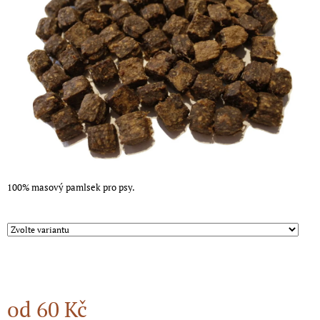
5
A
hvězdiček.
J
Í
T
?
HLEDAT
100% masový pamlsek pro psy.
D
O
P
O
R
U
od
60 Kč
Č
U