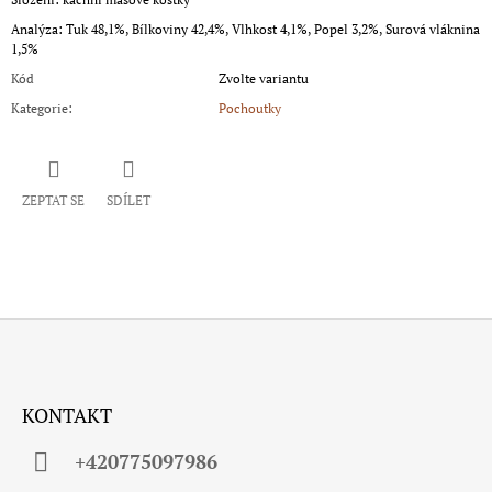
Analýza: Tuk 48,1%, Bílkoviny 42,4%, Vlhkost 4,1%, Popel 3,2%, Surová vláknina
1,5%
Kód
Zvolte variantu
Kategorie
:
Pochoutky
ZEPTAT SE
SDÍLET
Z
Á
KONTAKT
P
A
+420775097986
T