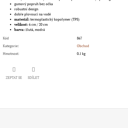
gumový popruh bez očka
robustní design
dobře plovoucí na vodě
materiál:
termoplastický kopolymer (TPS)
velikost:
6 cm / 20 cm
barva:
žlutá, modrá
Kód
867
Kategorie
:
Obchod
Hmotnost
:
0.1 kg
ZEPTAT SE
SDÍLET
Z