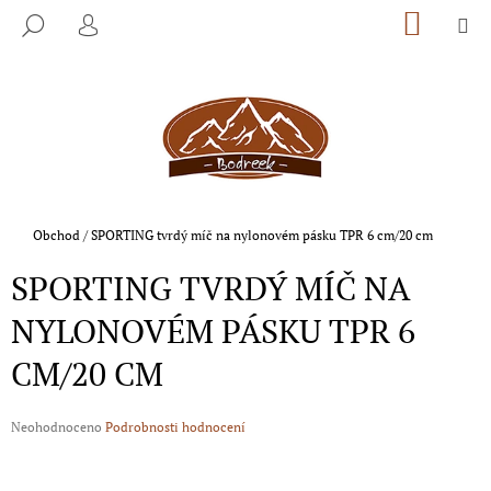
K
Přejít
NÁKUP
M
HLEDAT
na
KOŠÍK
O
PŘIHLÁŠENÍ
ZPĚT
ZPĚT
obsah
Š
Í
C
K
O
P
O
T
Domů
Obchod
/
SPORTING tvrdý míč na nylonovém pásku TPR 6 cm/20 cm
Ř
SPORTING TVRDÝ MÍČ NA
E
B
NYLONOVÉM PÁSKU TPR 6
U
CM/20 CM
J
E
T
Průměrné
Neohodnoceno
Podrobnosti hodnocení
hodnocení
E
produktu
N
je