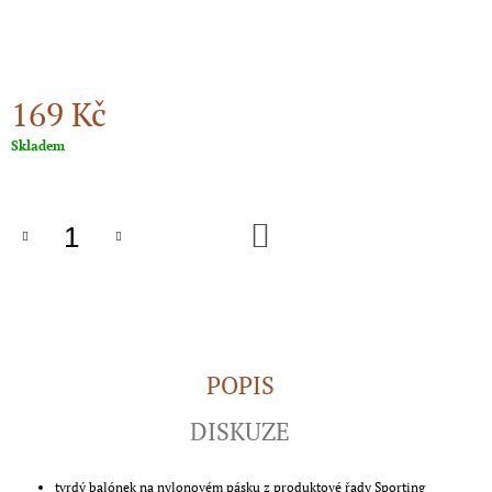
J
E
M
E
169 Kč
NOMAD
Měrná
Skladem
ŠTĚŇATA
cena:
A
PRACANTI
389
DO
Kč
KOŠÍKU
POPIS
DISKUZE
tvrdý balónek na nylonovém pásku z produktové řady Sporting