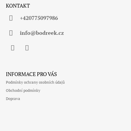
Á
KONTAKT
P
A
+420775097986
T
Í
info@bodreek.cz
Facebook
Instagram
INFORMACE PRO VÁS
Podmínky ochrany osobních údajů
Obchodní podmínky
Doprava