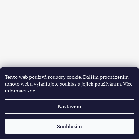
Tento web používá soubory cookie. Dalším procházením
tohoto webu vyjadřujete souhlas s jejich používáním. Více
informací
zde
.
Nastavení
O nás
Obchodní podmínky
Souhlasím
© 2026 Bodreek.cz. Všechna práva vyhrazena.
Vytvořil Shoptet