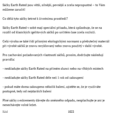
Sáčky Earth Rated jsou větší, silnější, pevnější a zcela nepropustné – to Vám
můžeme zaručit!
Co dělá tyto sáčky šetrné k životnímu prostředí?
Sáčky Earth Rated v sobě mají speciální přísadu, která způsobuje, že se na
rozdíl od klasických igelitových sáčků po určitém čase zcela rozloží.
Celá výroba se také řídí přísnými ekologickými normami a přebytečný materiál
při výrobě sáčků je znovu recyklovaný nebo znovu použitý v další výrobě.
Pro zachování požadovaných vlastností sáčků, prosím, dodržujte následují
pravidla:
- neskladujte sáčky Earth Rated na přímém slunci nebo na vlhkých místech
- neskladujte sáčky Earth Rated déle než 1 rok od zakoupení
- pokud máte doma zakoupeno několik balení, ujistěte se, že je využíváte
postupně, tedy od nejstarších balení
Plné sáčky s exkrementy dávejte do směsného odpadu, nesplachujte je ani je
nenechávejte volně ležet.
Kód
1023