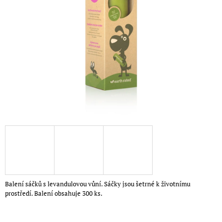
5
A
hvězdiček.
J
Í
T
?
HLEDAT
D
O
P
O
Balení sáčků s levandulovou vůní. Sáčky jsou šetrné k životnímu
R
prostředí. Balení obsahuje 300 ks.
U
Č
U