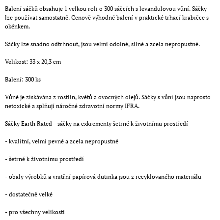
Balení sáčků obsahuje 1 velkou roli o 300 sáčcích s levandulovou vůní. Sáčky
lze používat samostatně. Cenově výhodné balení v praktické trhací krabičce s
okénkem.
Sáčky lze snadno odtrhnout, jsou velmi odolné, silné a zcela nepropustné.
Velikost: 33 x 20,3 cm
Balení: 300 ks
Vůně je získávána z rostlin, květů a ovocných olejů. Sáčky s vůní jsou naprosto
netoxické a splňují náročné zdravotní normy IFRA.
Sáčky Earth Rated - sáčky na exkrementy šetrné k životnímu prostředí
- kvalitní, velmi pevné a zcela nepropustné
- šetrné k životnímu prostředí
- obaly výrobků a vnitřní papírová dutinka jsou z recyklovaného materiálu
- dostatečně velké
- pro všechny velikosti