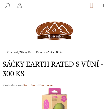
K
Přejít
NÁKUP
M
HLEDAT
na
KOŠÍK
O
PŘIHLÁŠENÍ
ZPĚT
ZPĚT
obsah
Š
Í
C
K
O
P
O
T
Domů
Obchod
/
Sáčky Earth Rated s vůní - 300 ks
Ř
SÁČKY EARTH RATED S VŮNÍ -
E
B
300 KS
U
J
Průměrné
Neohodnoceno
Podrobnosti hodnocení
E
hodnocení
produktu
T
je
E
0,0
N
z