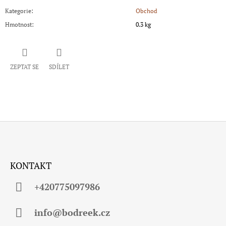
Kategorie
:
Obchod
Hmotnost
:
0.3 kg
ZEPTAT SE
SDÍLET
Z
Á
KONTAKT
P
A
+420775097986
T
Í
info@bodreek.cz