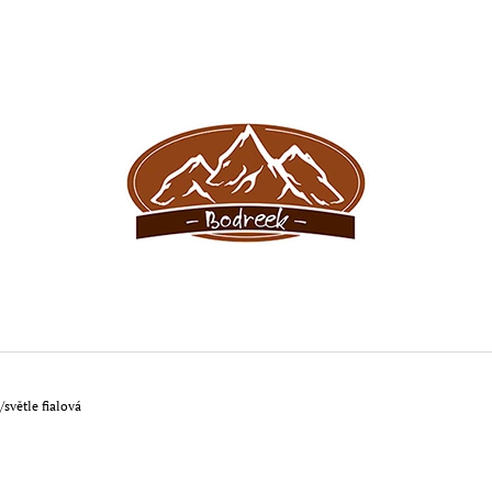
CO POTŘEBUJETE NAJÍT?
HLEDAT
DOPORUČUJEME
světle fialová
BODREEK KRÁLÍK NA JABLKÁCH 400G
BODREEK KOTLI