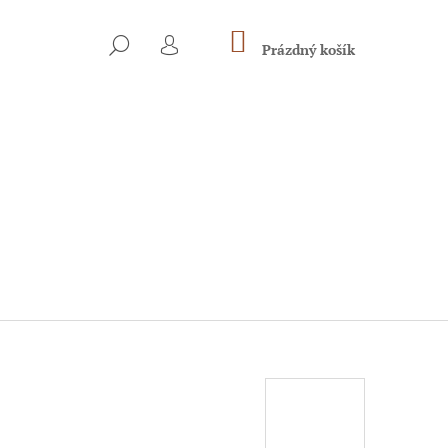
NÁKUPNÍ
HLEDAT
KOŠÍK
Prázdný košík
PŘIHLÁŠENÍ
Následující
NA S JEŘABINOU