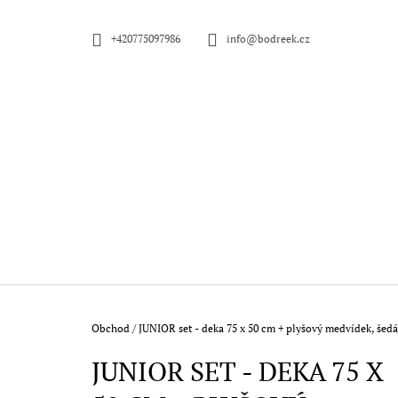
K
Přejít
na
O
ZPĚT
ZPĚT
+420775097986
info@bodreek.cz
obsah
DO
DO
Š
OBCHODU
OBCHODU
Í
K
Domů
Obchod
/
JUNIOR set - deka 75 x 50 cm + plyšový medvídek, šedá/
JUNIOR SET - DEKA 75 X
BODREEK JESETER NA BORŮVKÁCH