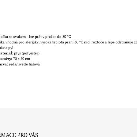
račka se zvukem - lze prát v pračce do 30 °C
eka vhodná pro alergiky, vysoká teplota praní 60 °C ničí roztoče a lépe odstraňuje z
ůže a pyl
ateriál:
plyš (polyester)
ozměry:
75 x 50 cm
arva:
šedá/ světle fialová
RMACE PRO VÁS