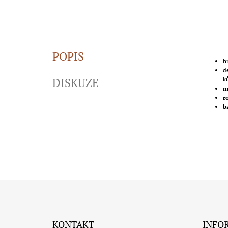
POPIS
h
d
DISKUZE
k
m
r
b
Z
Á
KONTAKT
INFO