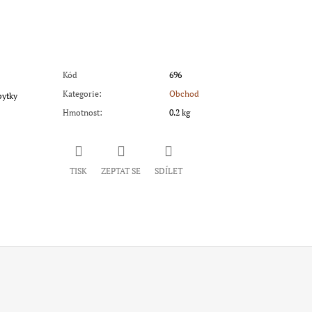
Kód
696
Kategorie
:
Obchod
bytky
Hmotnost
:
0.2 kg
TISK
ZEPTAT SE
SDÍLET