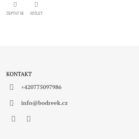
ZEPTAT SE
SDÍLET
Z
Á
KONTAKT
P
A
+420775097986
T
Í
info@bodreek.cz
Facebook
Instagram