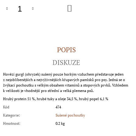
J
DO
KOŠÍKU
E
M
E
SNIFF
PRO
DOSPĚLÉ
POPIS
439
Kč
DISKUZE
Hovězí gurgl (ohryzek) sušený pouze horkým vzduchem představuje jeden
z nejoblíbenějších a nejvýživnějších křupavých pamlsků pro psy. Jedná se o
žvýkací pochoutku s velkým obsahem vitamínů a stopových prvků. Vzhledem
k velikosti je vhodnější pro střední a velká plemena psů.
Hrubý protein 51 %, hrubé tuky a oleje 34,5 %, hrubý popel 6,1 %
Kód
474
Kategorie
:
Sušené pochoutky
Hmotnost
:
0.2 kg