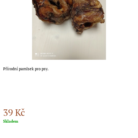
A
J
Í
T
?
Přírodní pamlsek pro psy.
HLEDAT
D
O
P
39 Kč
O
R
Měrná
Skladem
U
cena:
Č
U