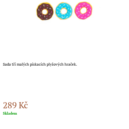
A
J
Í
T
?
Sada tří malých pískacích plyšových hraček.
HLEDAT
D
O
P
289 Kč
O
R
Měrná
Skladem
U
cena:
Č
U