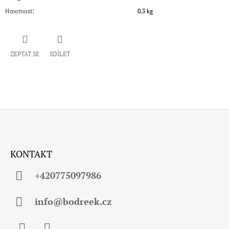
Hmotnost
:
0.3 kg
ZEPTAT SE
SDÍLET
Z
Á
KONTAKT
P
A
+420775097986
T
Í
info@bodreek.cz