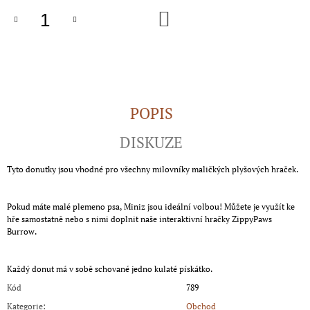
J
DO
KOŠÍKU
E
M
E
HUSÍ
KRKY
1KS
POPIS
39
Kč
DISKUZE
Tyto donutky jsou vhodné pro všechny milovníky maličkých plyšových hraček.
Pokud máte malé plemeno psa, Miniz jsou ideální volbou! Můžete je využít ke
hře samostatně nebo s nimi doplnit naše interaktivní hračky ZippyPaws
Burrow.
Každý donut má v sobě schované jedno kulaté pískátko.
Kód
789
Kategorie
:
Obchod