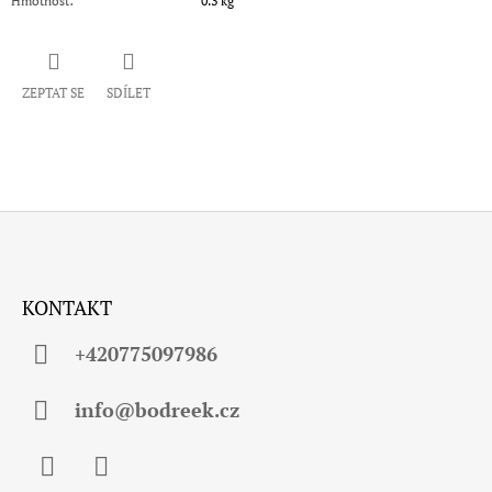
Hmotnost
:
0.3 kg
ZEPTAT SE
SDÍLET
Z
Á
KONTAKT
P
A
+420775097986
T
Í
info@bodreek.cz