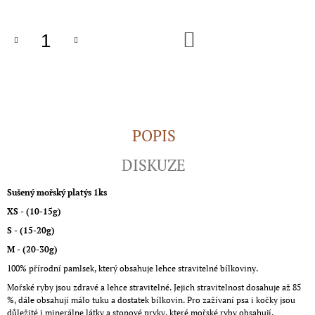
J
E
DO
M
KOŠÍKU
E
BODREEK
JESETER
NA
BORŮVKÁCH
400G
POPIS
89
Kč
DISKUZE
Sušený mořský platýs 1ks
XS - (10-15g)
S - (15-20g)
M - (20-30g)
100% přírodní pamlsek, který obsahuje lehce stravitelné bílkoviny.
Mořské ryby jsou zdravé a lehce stravitelné. Jejich stravitelnost dosahuje až 85
%, dále obsahují málo tuku a dostatek bílkovin. Pro zažívaní psa i kočky jsou
důležité i minerálne látky a stopové prvky, které mořské ryby obsahují.