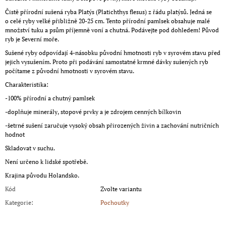
Čistě přírodní sušená ryba Platýs (Platichthys flesus) z řádu platýsů. Jedná se
o celé ryby velké přibližně 20-25 cm. Tento přírodní pamlsek obsahuje malé
množství tuku a psům příjemně voní a chutná. Podávejte pod dohledem! Původ
ryb je Severní moře.
Sušené ryby odpovídají 4-násobku původní hmotnosti ryb v syrovém stavu před
jejich vysušením. Proto při podávání samostatné krmné dávky sušených ryb
počítame z původní hmotnosti v syrovém stavu.
Charakteristika:
-100% přírodní a chutný pamlsek
-doplňuje minerály, stopové prvky a je zdrojem cenných bílkovin
-šetrné sušení zaručuje vysoký obsah přirozených živin a zachování nutričních
hodnot
Skladovat v suchu.
Není určeno k lidské spotřebě.
Krajina původu Holandsko.
Kód
Zvolte variantu
Kategorie
:
Pochoutky