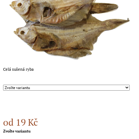
A
J
Í
T
?
Celá sušená ryba
HLEDAT
D
O
P
O
od
19 Kč
R
U
Měrná
Zvolte variantu
Č
cena:
U