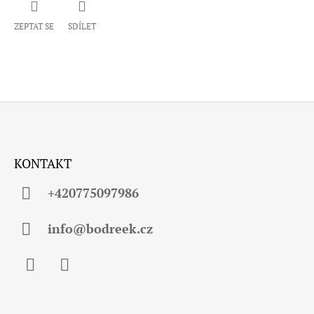
ZEPTAT SE
SDÍLET
Z
Á
KONTAKT
P
A
+420775097986
T
Í
info@bodreek.cz
Facebook
Instagram