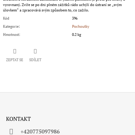
vyrovnaný. Zvíře se po dni plném zážitků rádo uchýlí do ústraní se „svým
úlovkem“ a zpracovává svým způsobem to, co zažilo.
Kód
396
Kategorie
:
Pochoutky
Hmotnost
:
0.2 kg
ZEPTAT SE
SDÍLET
Z
Á
KONTAKT
P
A
+420775097986